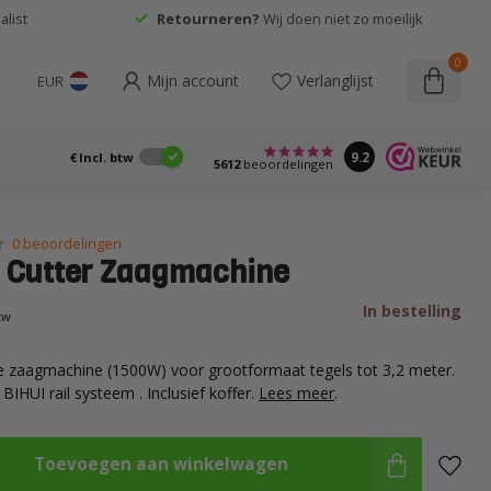
list
Retourneren?
Wij doen niet zo moeilijk
0
Mijn account
Verlanglijst
EUR
9.2
€
Incl. btw
5612
beoordelingen
0 beoordelingen
l Cutter Zaagmachine
In bestelling
btw
he zaagmachine (1500W) voor grootformaat tegels tot 3,2 meter.
IHUI rail systeem . Inclusief koffer.
Lees meer
.
Toevoegen aan winkelwagen