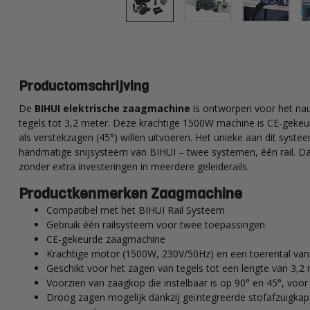
Productomschrijving
De
BIHUI elektrische zaagmachine
is ontworpen voor het na
tegels tot 3,2 meter. Deze krachtige 1500W machine is CE-gekeur
als verstekzagen (45°) willen uitvoeren. Het unieke aan dit systeem
handmatige snijsysteem van BIHUI – twee systemen, één rail. Dat
zonder extra investeringen in meerdere geleiderails.
Productkenmerken Zaagmachine
Compatibel met het BIHUI Rail Systeem
Gebruik één railsysteem voor twee toepassingen
CE-gekeurde zaagmachine
Krachtige motor (1500W, 230V/50Hz) en een toerental va
Geschikt voor het zagen van tegels tot een lengte van 3,2
Voorzien van zaagkop die instelbaar is op 90° en 45°, voo
Droog zagen mogelijk dankzij geïntegreerde stofafzuigkap 