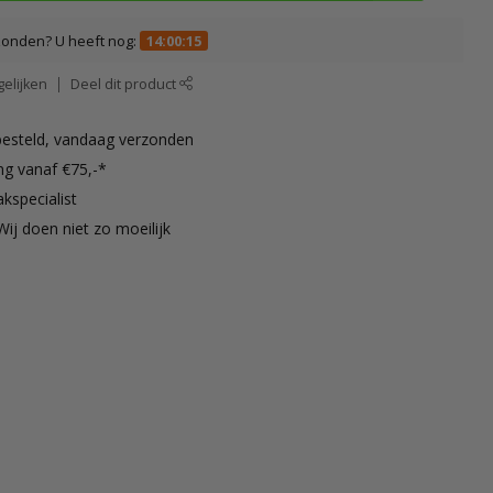
zonden? U heeft nog:
14:00:15
elijken
Deel dit product
besteld, vandaag verzonden
ng vanaf €75,-*
kspecialist
Wij doen niet zo moeilijk