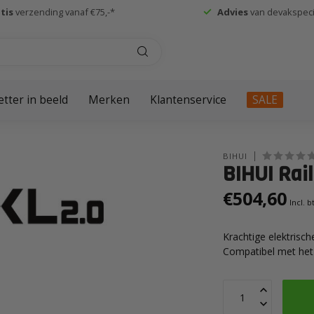
tis
verzending vanaf €75,-*
Advies
van devakspecia
etter in beeld
Merken
Klantenservice
SALE
BIHUI
BIHUI Rai
€504,60
Incl. 
Krachtige elektrisc
Compatibel met het B