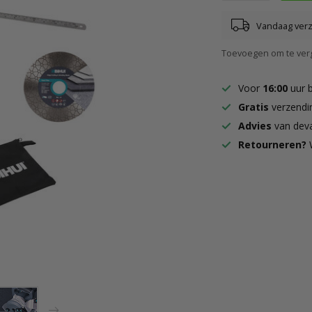
Vandaag ver
Toevoegen om te verg
Voor
16:00
uur 
Gratis
verzendi
Advies
van deva
Retourneren?