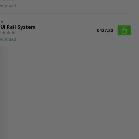
voorraad
UI
HUI Rail System
€427,20
voorraad