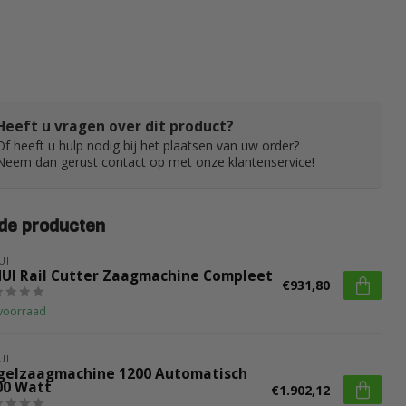
Heeft u vragen over dit product?
Of heeft u hulp nodig bij het plaatsen van uw order?
Neem dan gerust contact op met onze klantenservice!
de producten
UI
HUI Rail Cutter Zaagmachine Compleet
€931,80
voorraad
UI
gelzaagmachine 1200 Automatisch
00 Watt
€1.902,12