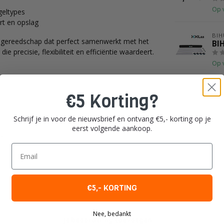
Op 
geltypes
ort en opslag
BIH
g gereedschap dat perfect samenwerkt met het
BI
 precisie, flexibiliteit en efficiëntie waardeert.
Op 
€5 Korting?
Schrijf je in voor de nieuwsbrief en ontvang €5,- korting op je
eerst volgende aankoop.
4
Email
€5,- KORTING
Nee, bedankt
Je beoordeling toevoegen