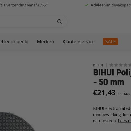
tis
verzending vanaf €75,-*
Advies
van devakspecia
etter in beeld
Merken
Klantenservice
SALE
BIHUI
BIHUI Poli
- 50 mm
€21,43
Incl. btw
BIHUI electroplated
randbewerking. Idea
natuursteen.
Lees 