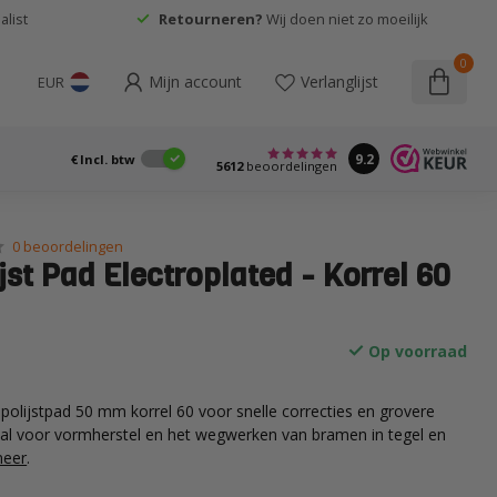
list
Retourneren?
Wij doen niet zo moeilijk
0
Mijn account
Verlanglijst
EUR
9.2
€
Incl. btw
5612
beoordelingen
0 beoordelingen
jst Pad Electroplated - Korrel 60
Op voorraad
 polijstpad 50 mm korrel 60 voor snelle correcties en grovere
al voor vormherstel en het wegwerken van bramen in tegel en
meer
.