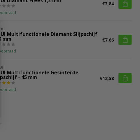
HUI Diamant Frees 1,2 mm
€3,84
voorraad
UI
UI Multifunctionele Diamant Slijpschijf
50 mm
€7,66
voorraad
UI
HUI Multifunctionele Gesinterde
jpschijf - 45 mm
€12,58
voorraad