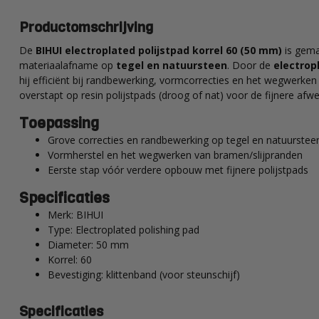
Productomschrijving
De
BIHUI electroplated polijstpad korrel 60 (50 mm)
is gema
materiaalafname op
tegel en natuursteen
. Door de
electrop
hij efficiënt bij randbewerking, vormcorrecties en het wegwerken
overstapt op resin polijstpads (droog of nat) voor de fijnere afwe
Toepassing
Grove correcties en randbewerking op tegel en natuurstee
Vormherstel en het wegwerken van bramen/slijpranden
Eerste stap vóór verdere opbouw met fijnere polijstpads
Specificaties
Merk: BIHUI
Type: Electroplated polishing pad
Diameter: 50 mm
Korrel: 60
Bevestiging: klittenband (voor steunschijf)
Specificaties