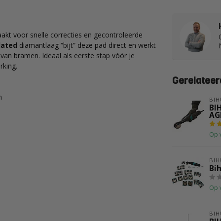
akt voor snelle correcties en gecontroleerde
lated
diamantlaag “bijt” deze pad direct en werkt
 van bramen. Ideaal als eerste stap vóór je
rking.
Gerelateer
n
BIH
BIH
AG
Op 
BIH
Bih
Op 
BIH