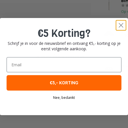
BI
Op 
BIH
€5 Korting?
BIH
- 
Schrijf je in voor de nieuwsbrief en ontvang €5,- korting op je
Op 
eerst volgende aankoop.
Je beoordeling toevoegen
Email
BIH
BI
Sli
Op 
€5,- KORTING
Nee, bedankt