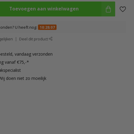
Toevoegen aan winkelwagen
zonden? U heeft nog:
10:28:06
elijken
Deel dit product
besteld, vandaag verzonden
ng vanaf €75,-*
kspecialist
Wij doen niet zo moeilijk