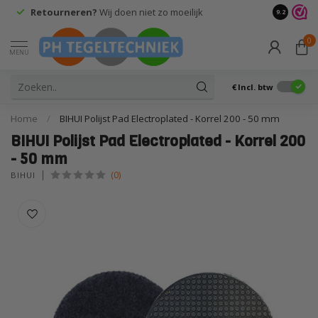
Retourneren?
Wij doen niet zo moeilijk
9.2
0
MENU
€
Incl. btw
Home
/
BIHUI Polijst Pad Electroplated - Korrel 200 - 50 mm
BIHUI Polijst Pad Electroplated - Korrel 200
- 50 mm
(0)
BIHUI