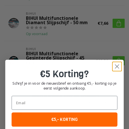
BIHUI
BIHUI Multifunctionele
Diamant Slijpschijf - 50 mm
€7,66
Op voorraad
BIHUI
BIHUI Multifunctionele
Gesinterde Slijpschijf - 45
€12,58
mm
€5 Korting?
Op voorraad
Schrijf je in voor de nieuwsbrief en ontvang €5,- korting op je
eerst volgende aankoop.
Heeft u vragen over dit product?
Email
Of heeft u hulp nodig bij het plaatsen van uw
order?
Neem dan gerust contact op met onze
klantenservice!
€5,- KORTING