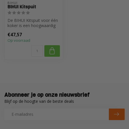
BIHUI
BIHUI Kitspuit
De BIHUI Kitspuit voor één
koker is een hoogwaardig
en praktisch gereedschap
€47,57
dat...
Op voorraad
Abonneer je op onze nieuwsbrief
Blijf op de hoogte van de beste deals