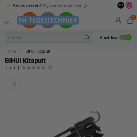
Retourneren?
Wij doen niet zo moeilijk
9.2
0
MENU
€
Incl. btw
Home
/
BIHUI Kitspuit
BIHUI Kitspuit
(0)
BIHUI