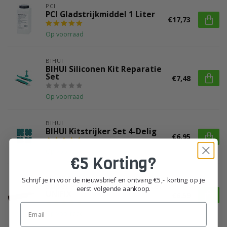
PCI
PCI Gladstrijkmiddel 1 Liter
€17,73
Op voorraad
BIHUI
BIHUI Siliconen Kit Reparatie
Set
€7,48
Op voorraad
BIHUI
BIHUI Kitstrijker Set 4-Delig
€6,95
Op voorraad
€5 Korting?
SUPER PROF
Schrijf je in voor de nieuwsbrief en ontvang €5,- korting op je
Super Prof Siliconenspachtel
eerst volgende aankoop.
UNIFIX
€6,59
Email
Op voorraad