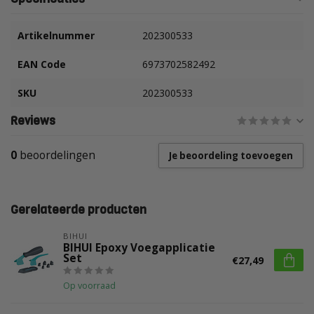
Artikelnummer
202300533
EAN Code
6973702582492
SKU
202300533
Reviews
0
beoordelingen
Je beoordeling toevoegen
Gerelateerde producten
BIHUI
BIHUI Epoxy Voegapplicatie
Set
€27,49
Op voorraad