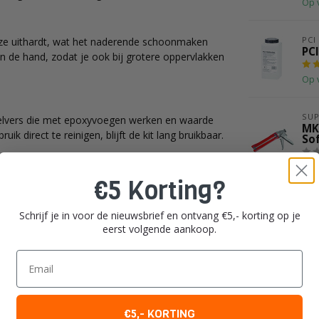
Op 
PCI
deze uithardt, wat het naderende schoonmaken
PCI
in de hand, zodat je ook bij grotere oppervlakken
Op 
SUP
zelvers die met epoxyvoegen werken en waarde
MK
 direct te reinigen, blijft de kit lang bruikbaar.
So
Op 
€5 Korting?
Schrijf je in voor de nieuwsbrief en ontvang €5,- korting op je
eerst volgende aankoop.
Email
€5,- KORTING