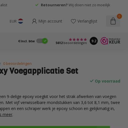
list
Retourneren?
Wij doen niet zo moeilijk
0
Mijn account
Verlanglijst
EUR
9.2
€
Incl. btw
5612
beoordelingen
0 beoordelingen
xy Voegapplicatie Set
Op voorraad
en 9-delige epoxy voegkit voor het strak afwerken van voegen
n. Met vijf verwisselbare mondstukken van 3,6 tot 8,1 mm, twee
pen en een schraper werk je epoxy schoon en gelijkmatig in,
s meer
.