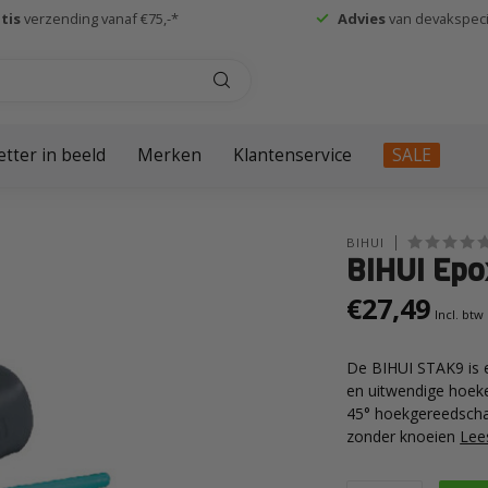
tis
verzending vanaf €75,-*
Advies
van devakspecia
etter in beeld
Merken
Klantenservice
SALE
BIHUI
BIHUI Epo
€27,49
Incl. btw
De BIHUI STAK9 is e
en uitwendige hoeke
45° hoekgereedschap
zonder knoeien
Lee