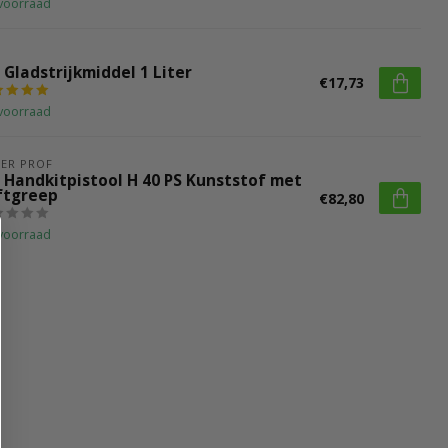
voorraad
 Gladstrijkmiddel 1 Liter
€17,73
voorraad
ER PROF
 Handkitpistool H 40 PS Kunststof met
ftgreep
€82,80
voorraad