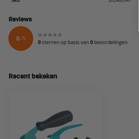
SKU
202400341
Reviews
0
/
5
0
sterren op basis van
0
beoordelingen
Recent bekeken