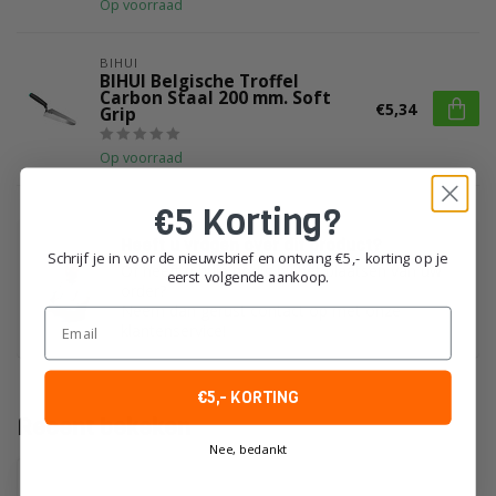
Op voorraad
BIHUI
BIHUI Belgische Troffel
Carbon Staal 200 mm. Soft
€5,34
Grip
Op voorraad
€5 Korting?
Heeft u vragen over dit product?
Schrijf je in voor de nieuwsbrief en ontvang €5,- korting op je
Of heeft u hulp nodig bij het plaatsen van uw
eerst volgende aankoop.
order?
Neem dan gerust contact op met onze
Email
klantenservice!
€5,- KORTING
Recent bekeken
Nee, bedankt