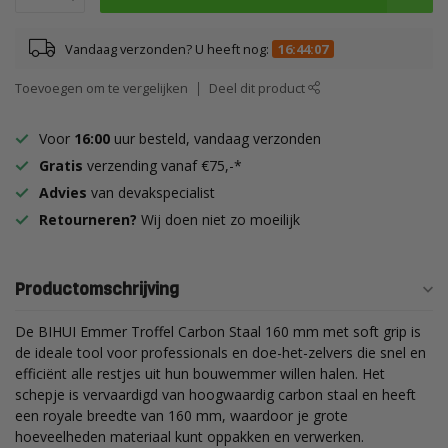
Vandaag verzonden? U heeft nog:
16:44:06
Toevoegen om te vergelijken
Deel dit product
Voor
16:00
uur besteld, vandaag verzonden
Gratis
verzending vanaf €75,-*
Advies
van devakspecialist
Retourneren?
Wij doen niet zo moeilijk
Productomschrijving
De BIHUI Emmer Troffel Carbon Staal 160 mm met soft grip is
de ideale tool voor professionals en doe-het-zelvers die snel en
efficiënt alle restjes uit hun bouwemmer willen halen. Het
schepje is vervaardigd van hoogwaardig carbon staal en heeft
een royale breedte van 160 mm, waardoor je grote
hoeveelheden materiaal kunt oppakken en verwerken.