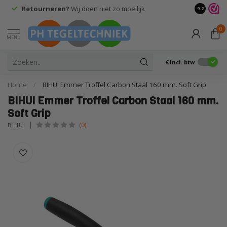
steld, vandaag verzonden
Gratis
verzending vanaf €75,-*
9.2
0
MENU
€
Incl. btw
Home
/
BIHUI Emmer Troffel Carbon Staal 160 mm. Soft Grip
BIHUI Emmer Troffel Carbon Staal 160 mm.
Soft Grip
(0)
BIHUI