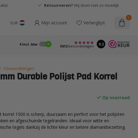
list
Retourneren?
Wij doen niet zo moeilijk
0
Mijn account
Verlanglijst
EUR
9.2
€
Incl. btw
5612
beoordelingen
0 beoordelingen
 mm Durable Polijst Pad Korrel
Op voorraad
t korrel 1500 is scherp, duurzaam en perfect voor het polijsten
kken en afgeschuinde tegelranden. Ideaal voor witte en
ische tegels dankzij de lichte kleur en betere diamantbezetting.