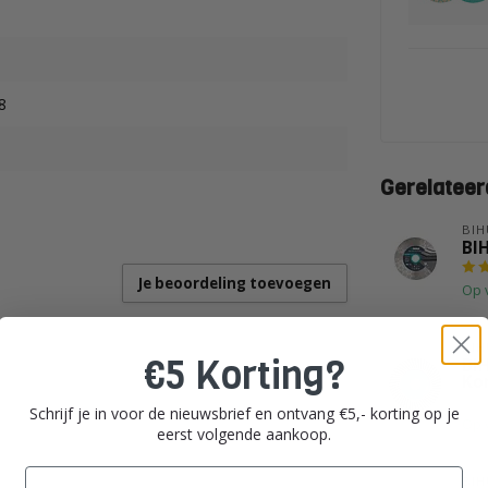
8
Gerelateer
BIH
BI
Je beoordeling toevoegen
Op 
BIH
€5 Korting?
BI
Kor
Schrijf je in voor de nieuwsbrief en ontvang €5,- korting op je
Op 
eerst volgende aankoop.
Email
BIH