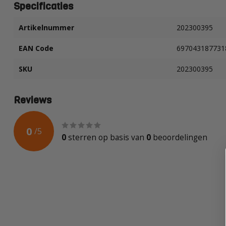
Specificaties
Artikelnummer
202300395
EAN Code
697043187731
SKU
202300395
Reviews
0
/
5
0
sterren op basis van
0
beoordelingen