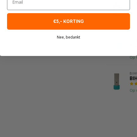
BI
12
Op 
€5,- KORTING
BIH
Nee, bedankt
BI
12
Op 
BIH
BI
Op 