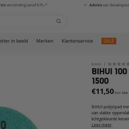
tis
verzending vanaf €75,-*
Advies
van devakspecia
etter in beeld
Merken
Klantenservice
SALE
BIHUI
BIHUI 100
1500
€11,50
Incl. btw
BIHUI polijstpad me
van vlakke oppervla
lichtgekleurde keram
Lees meer
.