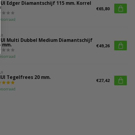
HUI Edger Diamantschijf 115 mm. Korrel
0
€65,80
voorraad
UI
HUI Multi Dubbel Medium Diamantschijf
5 mm.
€49,26
voorraad
UI
HUI Tegelfrees 20 mm.
€27,42
voorraad