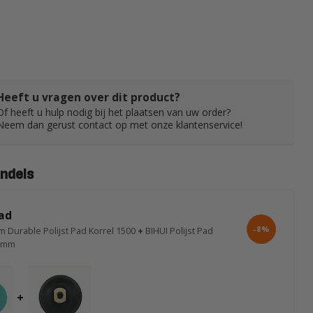
Heeft u vragen over dit product?
Of heeft u hulp nodig bij het plaatsen van uw order?
Neem dan gerust contact op met onze klantenservice!
ndels
ad
-8%
 Durable Polijst Pad Korrel 1500
+
BIHUI Polijst Pad
0 mm
+