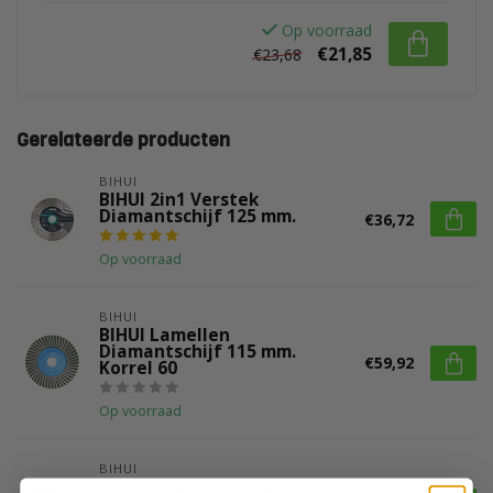
Op voorraad
€21,85
€23,68
Gerelateerde producten
BIHUI
BIHUI 2in1 Verstek
Diamantschijf 125 mm.
€36,72
Op voorraad
BIHUI
BIHUI Lamellen
Diamantschijf 115 mm.
€59,92
Korrel 60
Op voorraad
BIHUI
BIHUI Edger Diamantschijf