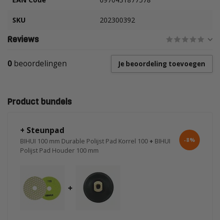
SKU
202300392
Reviews
0
beoordelingen
Je beoordeling toevoegen
Product bundels
+ Steunpad
-8%
BIHUI 100 mm Durable Polijst Pad Korrel 100
+
BIHUI
Polijst Pad Houder 100 mm
+