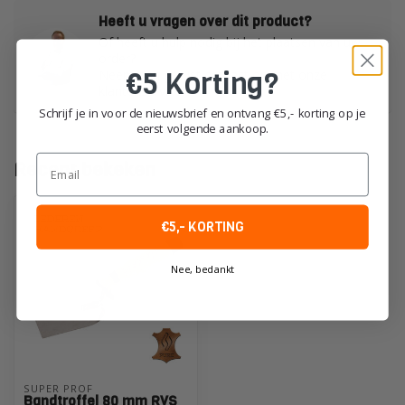
Heeft u vragen over dit product?
Of heeft u hulp nodig bij het plaatsen van uw
order?
€5 Korting?
Neem dan gerust contact op met onze
klantenservice!
Schrijf je in voor de nieuwsbrief en ontvang €5,- korting op je
eerst volgende aankoop.
Email
Recent bekeken
€5,- KORTING
Nee, bedankt
SUPER PROF
Bandtroffel 80 mm RVS