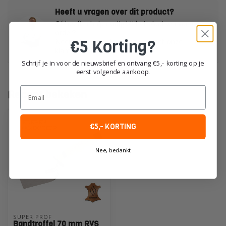
Heeft u vragen over dit product?
Of heeft u hulp nodig bij het plaatsen van uw
order?
€5 Korting?
Neem dan gerust contact op met onze
klantenservice!
Schrijf je in voor de nieuwsbrief en ontvang €5,- korting op je
eerst volgende aankoop.
Email
Recent bekeken
€5,- KORTING
Nee, bedankt
SUPER PROF
Bandtroffel 70 mm RVS