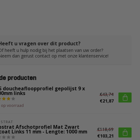
Heeft u vragen over dit product?
Of heeft u hulp nodig bij het plaatsen van uw order?
Neem dan gerust contact op met onze klantenservice!
de producten
 doucheafloopprofiel gepolijst 9 x
00mm links
€43,74
€21,87
t op voorraad
BSTRAT
bstrat Afschotprofiel Mat Zwart
€118,69
coat Links 11 mm - Lengte: 1000 mm
€103,21