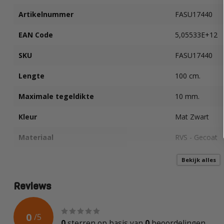
Artikelnummer
FASU17440
EAN Code
5,05533E+12
SKU
FASU17440
Lengte
100 cm.
Maximale tegeldikte
10 mm.
Kleur
Mat Zwart
Materiaal
RVS - Gecoat
Vorm
"L" - Afschot
Bekijk alles
Positie
Links
Reviews
0
/
5
0
sterren op basis van
0
beoordelingen