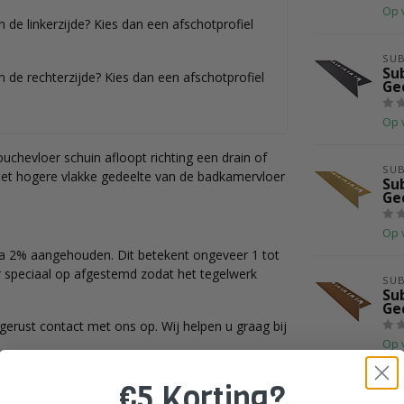
Op 
 de linkerzijde? Kies dan een afschotprofiel
SU
Su
n de rechterzijde? Kies dan een afschotprofiel
Ge
Op 
chevloer schuin afloopt richting een drain of
SU
 het hogere vlakke gedeelte van de badkamervloer
Su
Ge
Op 
a 2% aangehouden. Dit betekent ongeveer 1 tot
er speciaal op afgestemd zodat het tegelwerk
SU
Su
Ge
 gerust contact met ons op. Wij helpen u graag bij
Op 
€5 Korting?