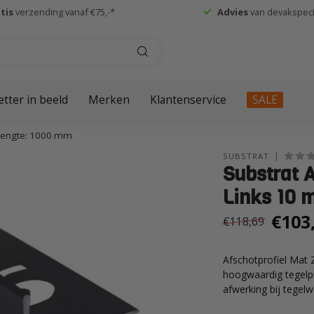
tis
verzending vanaf €75,-*
Advies
van devakspecia
etter in beeld
Merken
Klantenservice
SALE
 Lengte: 1000 mm
SUBSTRAT
Substrat 
Links 10 
€103
€118,69
Afschotprofiel Mat
hoogwaardig tegelpr
afwerking bij tegel