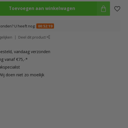
Toevoegen aan winkelwagen
zonden? U heeft nog:
00:52:18
elijken
Deel dit product
besteld, vandaag verzonden
ng vanaf €75,-*
kspecialist
Wij doen niet zo moeilijk