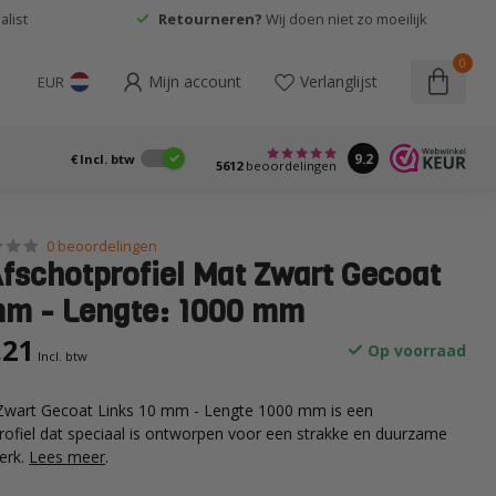
list
Retourneren?
Wij doen niet zo moeilijk
0
Mijn account
Verlanglijst
EUR
9.2
€
Incl. btw
5612
beoordelingen
0 beoordelingen
Afschotprofiel Mat Zwart Gecoat
mm - Lengte: 1000 mm
,21
Op voorraad
Incl. btw
 Zwart Gecoat Links 10 mm - Lengte 1000 mm is een
ofiel dat speciaal is ontworpen voor een strakke en duurzame
werk.
Lees meer
.