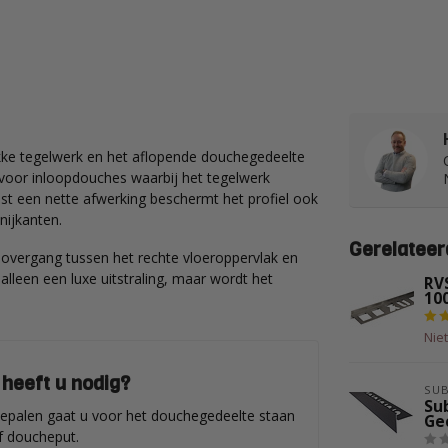
akke tegelwerk en het aflopende douchegedeelte
ld voor inloopdouches waarbij het tegelwerk
st een nette afwerking beschermt het profiel ook
nijkanten.
Gerelateer
overgang tussen het rechte vloeroppervlak en
lleen een luxe uitstraling, maar wordt het
RVS
10
Nie
 heeft u nodig?
SU
Su
 bepalen gaat u voor het douchegedeelte staan
Ge
of doucheput.