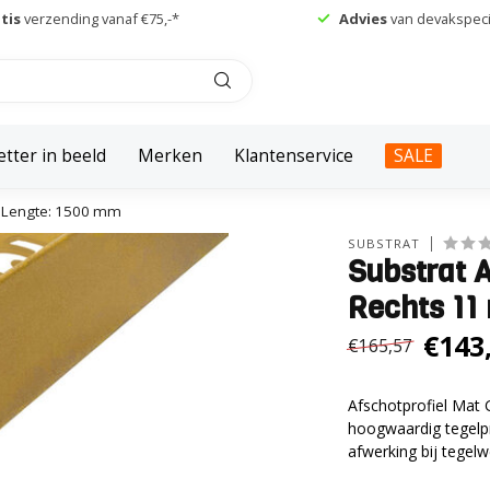
tis
verzending vanaf €75,-*
Advies
van devakspecia
etter in beeld
Merken
Klantenservice
SALE
- Lengte: 1500 mm
SUBSTRAT
Substrat 
Rechts 11
€143
€165,57
Afschotprofiel Mat
hoogwaardig tegelpr
afwerking bij tegel