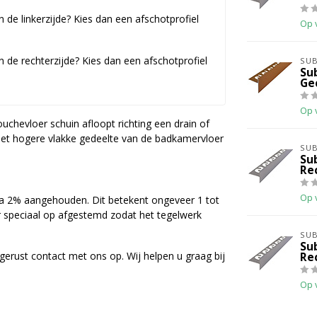
 de linkerzijde? Kies dan een afschotprofiel
Op 
n de rechterzijde? Kies dan een afschotprofiel
SU
Su
Ge
Op 
chevloer schuin afloopt richting een drain of
 het hogere vlakke gedeelte van de badkamervloer
SU
Su
Re
Op 
a 2% aangehouden. Dit betekent ongeveer 1 tot
er speciaal op afgestemd zodat het tegelwerk
SU
Su
 gerust contact met ons op. Wij helpen u graag bij
Re
Op 