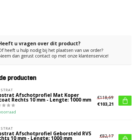
Heeft u vragen over dit product?
Of heeft u hulp nodig bij het plaatsen van uw order?
Neem dan gerust contact op met onze klantenservice!
de producten
BSTRAT
bstrat Afschotprofiel Mat Koper
€118,69
coat Rechts 10 mm - Lengte: 1000 mm
€103,21
voorraad
BSTRAT
bstrat Afschotprofiel Geborsteld RVS
€82,17
chts 10 mm - Lengte: 1000 mm