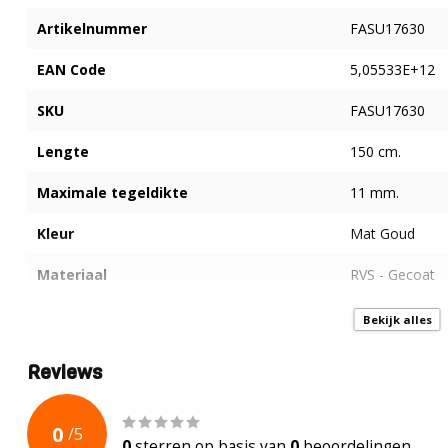
Artikelnummer
FASU17630
EAN Code
5,05533E+12
SKU
FASU17630
Lengte
150 cm.
Maximale tegeldikte
11 mm.
Kleur
Mat Goud
Materiaal
RVS - Gecoat
Vorm
"L" - Afschot
Bekijk alles
Positie
Links
Reviews
0
/
5
0
sterren op basis van
0
beoordelingen