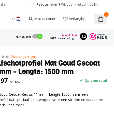
list
Retourneren?
Wij doen niet zo moeilijk
0
Mijn account
Verlanglijst
EUR
9.2
€
Incl. btw
5612
beoordelingen
0 beoordelingen
Afschotprofiel Mat Goud Gecoat
 mm - Lengte: 1500 mm
,97
Op voorraad
Incl. btw
 Goud Gecoat Rechts 11 mm - Lengte 1500 mm is een
ofiel dat speciaal is ontworpen voor een strakke en duurzame
werk.
Lees meer
.