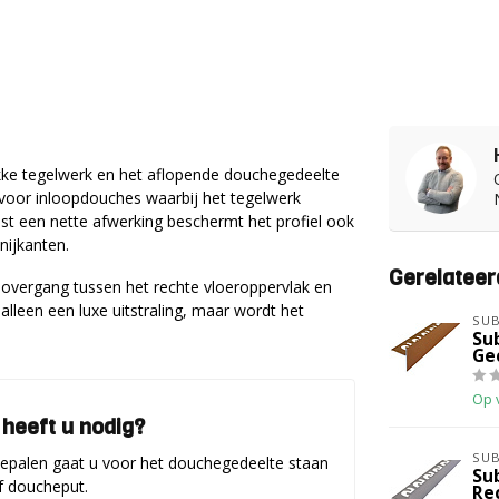
akke tegelwerk en het aflopende douchegedeelte
ld voor inloopdouches waarbij het tegelwerk
st een nette afwerking beschermt het profiel ook
nijkanten.
Gerelateer
overgang tussen het rechte vloeroppervlak en
lleen een luxe uitstraling, maar wordt het
SU
Su
Ge
Op 
 heeft u nodig?
SU
 bepalen gaat u voor het douchegedeelte staan
Su
of doucheput.
Re