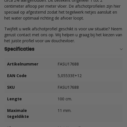
circa 2% aangehouden. Dit betekent ongeveer 1 tot 2
centimeter afloop per meter vloer. De afschotprofielen zijn hier
speciaal op afgestemd zodat het tegelwerk netjes aansluit en
het water optimaal richting de afvoer loopt.
Twijfelt u welk afschotprofiel geschikt is voor uw situatie? Neem
gerust contact met ons op. Wij helpen u graag bij het kiezen van
het juiste profiel voor uw douchevloer.
Specificaties
Artikelnummer
FASU17688
EAN Code
5,05533E+12
SKU
FASU17688
Lengte
100 cm.
Maximale
11 mm.
tegeldikte