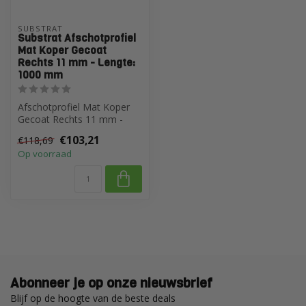
SUBSTRAT
Substrat Afschotprofiel
Mat Koper Gecoat
Rechts 11 mm - Lengte:
1000 mm
Afschotprofiel Mat Koper
Gecoat Rechts 11 mm -
Lengte 1000 mm is een
€103,21
€118,69
hoogwaardig...
Op voorraad
Abonneer je op onze nieuwsbrief
Blijf op de hoogte van de beste deals