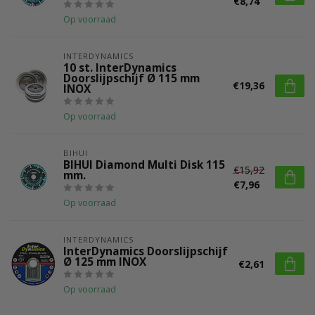
€8,74
Op voorraad
INTERDYNAMICS
10 st. InterDynamics
Doorslijpschijf Ø 115 mm
€19,36
INOX
Op voorraad
BIHUI
BIHUI Diamond Multi Disk 115
€15,92
mm.
€7,96
Op voorraad
INTERDYNAMICS
InterDynamics Doorslijpschijf
Ø 125 mm INOX
€2,61
Op voorraad