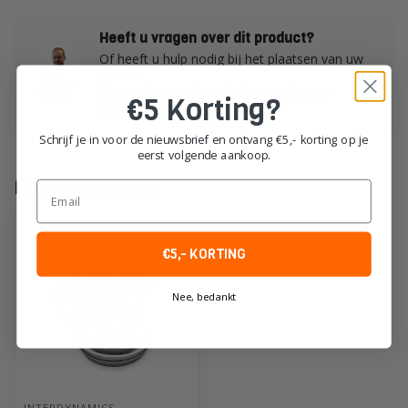
Heeft u vragen over dit product?
Of heeft u hulp nodig bij het plaatsen van uw
order?
Neem dan gerust contact op met onze
€5 Korting?
klantenservice!
Schrijf je in voor de nieuwsbrief en ontvang €5,- korting op je
eerst volgende aankoop.
Recent bekeken
Email
€5,- KORTING
Nee, bedankt
INTERDYNAMICS