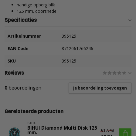
handige opberg blik
125 mm. doorsnede
Specificaties
Artikelnummer
395125
EAN Code
8712061766246
SKU
395125
Reviews
0
beoordelingen
Je beoordeling toevoegen
Gerelateerde producten
BIHUI
BIHUI Diamond Multi Disk 125
€17,48
mm.