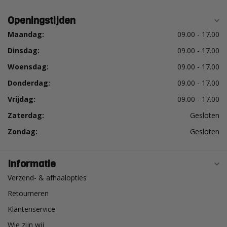
Openingstijden
Klaas
Geplaatst op 21 Februari 2023 at 11:39
Maandag:
09.00 - 17.00
Het wordt al snel een smeerboel als je er wat teveel kracht
Dinsdag:
09.00 - 17.00
op moet zetten, maar de eerste tegels die ik 2 jaar terug
Woensdag:
09.00 - 17.00
heb vast gezet hiermee zitten nog steeds vast.
Donderdag:
09.00 - 17.00
Vrijdag:
09.00 - 17.00
R. Korsse
Geplaatst op 15 Februari 2023 at 17:08
Zaterdag:
Gesloten
Goed vloeibaar en makkelijk aan te brengen.
Zondag:
Gesloten
Brecht Troonbeeckx
Informatie
Geplaatst op 6 Februari 2023 at 13:31
Verzend- & afhaalopties
werkte prima, top resultaat
Retourneren
Klantenservice
Maarten Derksen
Wie zijn wij