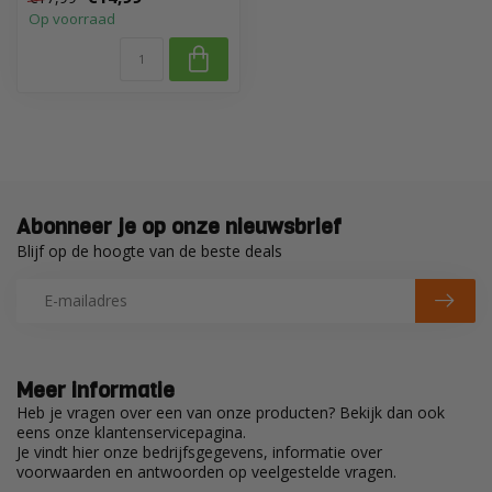
vloert...
Op voorraad
Ike Beckers
Geplaatst op 11 Oktober 2023 at 17:51
Prima kwaliteit
J.R. de Haan
Geplaatst op 28 September 2023 at 18:05
Abonneer je op onze nieuwsbrief
Fix-A-Floor heeft uitstekend onder de holle tegels gewerkt,
Blijf op de hoogte van de beste deals
product is heel dun vloeibaar en gemakkelijk in te spuiten
met de bijgeleverde slanke tuit/spuitmond
Paul
Meer informatie
Geplaatst op 8 Juni 2023 at 09:04
Heb je vragen over een van onze producten? Bekijk dan ook
makkelijk in gebruik
eens onze klantenservicepagina.
Je vindt hier onze bedrijfsgegevens, informatie over
voorwaarden en antwoorden op veelgestelde vragen.