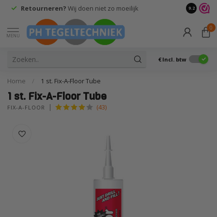
Retourneren?
Wij doen niet zo moeilijk
9.2
0
MENU
€
Incl. btw
Home
/
1 st. Fix-A-Floor Tube
1 st. Fix-A-Floor Tube
(43)
FIX-A-FLOOR