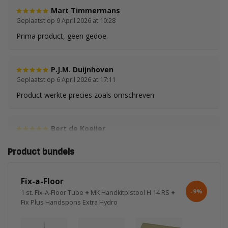
Mart Timmermans
Geplaatst op 9 April 2026 at 10:28
Prima product, geen gedoe.
P.J.M. Duijnhoven
Geplaatst op 6 April 2026 at 17:11
Product werkte precies zoals omschreven
Bert de Koeijer
Geplaatst op 16 Maart 2026 at 11:13
Product bundels
super prettig te verwerken
Fix-a-Floor
rick
-9%
1 st. Fix-A-Floor Tube
+
MK Handkitpistool H 14 RS
+
Geplaatst op 2 Maart 2026 at 16:22
Fix Plus Handspons Extra Hydro
Zeer prettig product. Werkt goed. Met de naald goed
doseerbasr. Tegels zitten weer muurvast